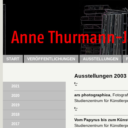
Direkt zum Inhalt
START
VERÖFFENTLICHUNGEN
AUSSTELLUNGEN
Ausstellungen 2003
2021
ars photographica
, Fotogra
2020
Studienzentrum für Künstlerp
2019
2018
Vom Papyrus bis zum Küns
2017
Studienzentrum für Künstlerp